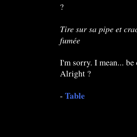
?
Tire sur sa pipe et cr
fumée
I'm sorry. I mean... be
Alright ?
Table
-